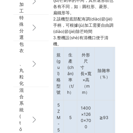
(jù)芒刺率的不同，其所選形狀也
加
各有不同，如：圓柱形、菱形、
工
扁鐵形等。
特
2.該機型底部配有調(diào)節(jié)
殊
手柄，可根據(jù)加工需要自由調
分
(diào)節(jié)除芒時間
選
3.整機設(shè)有清機口便于清
機。
包
衣
規
生
外形
(g
產
尺
、
u
(ch
寸
丸
除雜率
破碎率
ī)
ǎn)
長×寬
粒
（％）
（％）
格
率
×高
化
型
（t/
（m
混
號
h）
m）
合
系
5
1400
統
Z
×126
(
M
5
≧93
≤1.5
0×70
t
-
0
ǒ
5