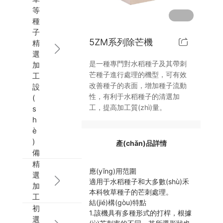
等
混合系統(tǒng)
大豆種子加工線
業(yè)績展示
政策法規(guī)
在線留言
5PBY-V系列種子包衣機
5XQ系列重力去石機
5BW系列種子丸粒化機
種
子
5ZM系列除芒機
精
無破碎輸送系統(tǒng)
技術(shù)指南
人才招聘
蔬菜種子刷種機
5W系列窩眼分選機
5BY系列種子包衣機
多功能種子混合系統(tǒng)
選
是一種專門對水稻種子及其帶刺
加
除塵系統(tǒng)
蔬菜種子去石機
5ZK系列脫殼機
5PBY系列種子包衣機
垂直輸送設(shè)備
芒種子進行處理的機型，可有效
工
改善種子的表面，增加種子流動
設
計量包裝碼垛系統(tǒng)
5ZM系列除芒機
水平輸送設(shè)備
離心式除塵器
性，有利于水稻種子的清選加
(
工，提高加工質(zhì)量。
s
h
配套電控、喂料、倉儲系統(tǒng)
MGCZ系列谷糙分離機
脈沖式布袋除塵器
è
)
產(chǎn)品詳情
平面分級機
備
精
應(yīng)用范圍
選
適用于水稻種子和大多數(shù)禾
加
本科牧草種子的芒刺處理。
工
結(jié)構(gòu)特點
初
1.該機具有多種形式的打桿，根據
選