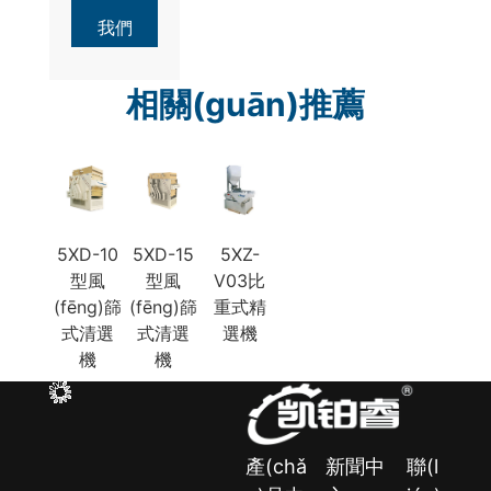
我們
相關(guān)推薦
5XD-10
5XD-15
5XZ-
型風
型風
V03比
(fēng)篩
(fēng)篩
重式精
式清選
式清選
選機
機
機
產(chǎ
新聞中
聯(l