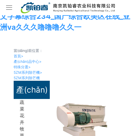
亚洲精品第一国产综合国服瑶_亚洲乱码中
文字幕综合234_国产综合欧美区在线_亚
首頁
洲va久久久噜噜噜久久一
種子加工成套設(shè)備
當(dāng)前位置：
產(chǎn)品中心
水稻種子成套加工設(shè)備
首頁
>
產(chǎn)品中心
>
特殊分選
>
項目案例
蔬菜種子成套加工設(shè)備
蔬菜花卉牧草等種子精選加工設(shè)備
5ZM系列除芒機
>
5ZM系列除芒機
關(guān)于我們
玉米種子成套加工設(shè)備
精選加工
蔬菜加工線
5XD-V系列風(fēng)篩式清選機
產(chǎn)
新聞中心
小麥種子成套加工設(shè)備
初選加工
水稻加工線
公司簡介
5XZ-V系列比重式精選機
5XZ系列比重式精選機
蔬
品中心
菜
花
聯(lián)系我們
大豆種子成套加工設(shè)備
特殊分選
小麥加工線
企業(yè)文化
公司新聞
6SXZ系列蔬菜種子色選機
5XD系列風(fēng)篩式清選機
5YC系列圓筒式預(yù)清機
卉
牧
包衣、丸?；?/a>
玉米種子加工線
榮譽資質(zhì)
行業(yè)資訊
聯(lián)系方式
6SXL系列蔬菜種子色選機
6SXM系列光選機
5PC系列平面式預(yù)清機
5YF系列圓筒分級機
草