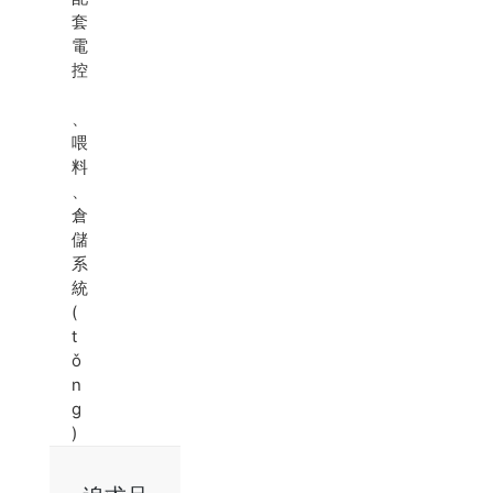
套
電
控
、
喂
料
、
倉
儲
系
統
(
t
ǒ
n
g
)