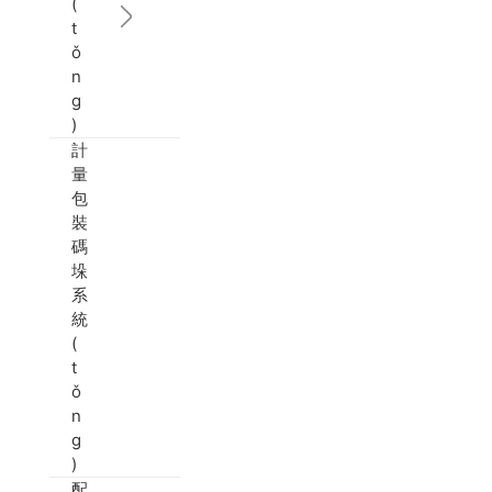
(
t
ǒ
n
g
)
計
量
包
裝
碼
垛
系
統
(
t
ǒ
n
g
)
配