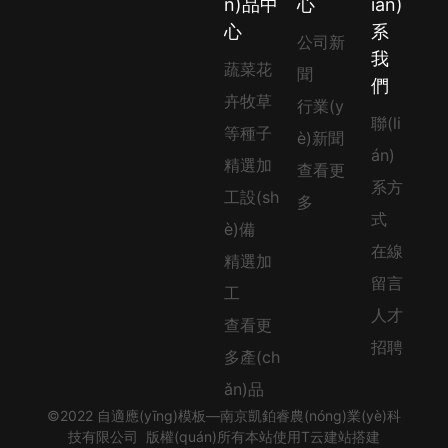
n)品中
心
ián)
心
系
公司新
我
蔬菜花
聞
們
卉牧草
行業(y
聯(li
等種子
è)新聞
án)
精選加
查看更
系方
工設(sh
多
式
è)備
在線
精選加
留言
工
人才
查看更
招聘
多產(ch
ǎn)品
©2022 自適應(yīng)模板—南京凱鉑睿農(nóng)業(yè)科
技有限公司 版權(quán)所有本站使用T云建站搭建