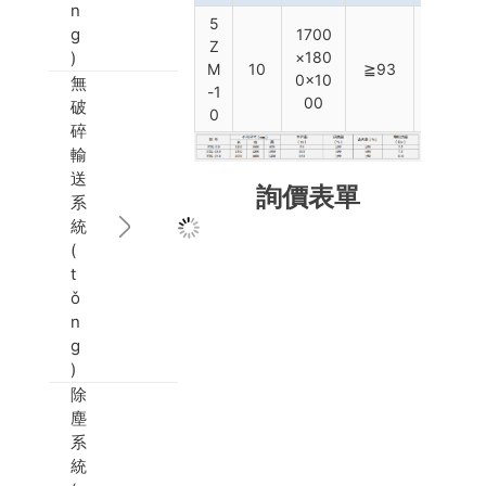
n
5
g
1700
Z
×180
)
M
10
≧93
≤1.5
0×10
無
-1
00
破
0
碎
輸
送
詢價表單
系
統
(
t
ǒ
n
g
)
除
塵
系
統