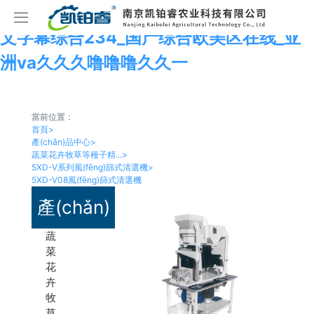
亚洲精品第一国产综合国服瑶_亚洲乱码中
文字幕综合234_国产综合欧美区在线_亚
首頁
洲va久久久噜噜噜久久一
種子加工成套設(shè)備
當前位置：
產(chǎn)品中心
水稻種子成套加工設(shè)備
首頁
>
產(chǎn)品中心
>
蔬菜花卉牧草等種子精...
>
項目案例
蔬菜種子成套加工設(shè)備
蔬菜花卉牧草等種子精選加工設(shè)備
5XD-V系列風(fēng)篩式清選機
>
5XD-V08風(fēng)篩式清選機
關(guān)于我們
玉米種子成套加工設(shè)備
精選加工
蔬菜加工線
5XD-V系列風(fēng)篩式清選機
產(chǎn)
新聞中心
小麥種子成套加工設(shè)備
初選加工
水稻加工線
公司簡介
5XZ-V系列比重式精選機
5XZ系列比重式精選機
蔬
品中心
菜
花
聯(lián)系我們
大豆種子成套加工設(shè)備
特殊分選
小麥加工線
企業(yè)文化
公司新聞
6SXZ系列蔬菜種子色選機
5XD系列風(fēng)篩式清選機
5YC系列圓筒式預(yù)清機
卉
牧
包衣、丸粒化
玉米種子加工線
榮譽資質(zhì)
行業(yè)資訊
聯(lián)系方式
6SXL系列蔬菜種子色選機
6SXM系列光選機
5PC系列平面式預(yù)清機
5YF系列圓筒分級機
草