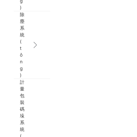
g
)
除
塵
系
統
(
t
ǒ
n
g
)
計
量
包
裝
碼
垛
系
統
(