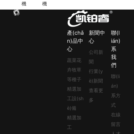
機
機
產(chǎ
新聞中
聯(l
n)品中
心
ián)
心
系
公司新
我
蔬菜花
聞
們
卉牧草
行業(y
聯(li
等種子
è)新聞
án)
精選加
查看更
系方
工設(sh
多
式
è)備
在線
精選加
留言
工
人才