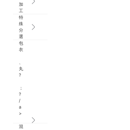
加
工
特
殊
分
選
包
衣
、
丸
?
；
?
/
a
>
混