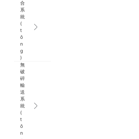
合
系
統
(
t
ǒ
n
g
)
無
破
碎
輸
送
系
統
(
t
ǒ
n