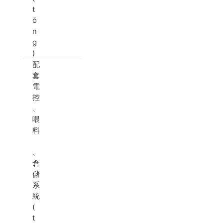
t
ǒ
n
g
)
配
套
電
控
、
喂
料
、
倉
儲
系
統
(
t