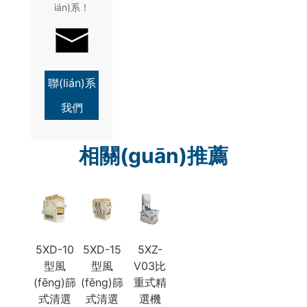
ián)系！
聯(lián)系
我們
相關(guān)推薦
5XD-10
5XD-15
5XZ-
型風
型風
V03比
(fēng)篩
(fēng)篩
重式精
式清選
式清選
選機