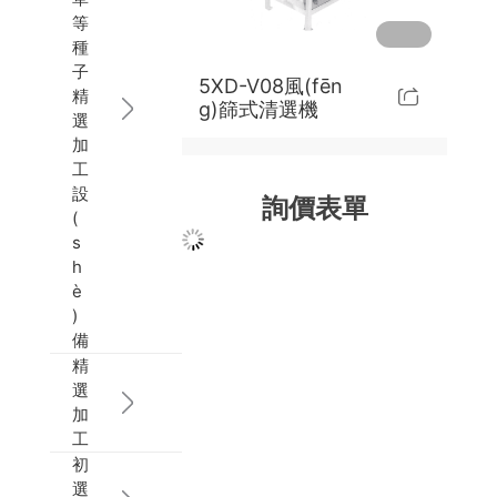
等
混合系統(tǒng)
大豆種子加工線
業(yè)績展示
政策法規(guī)
在線留言
5PBY-V系列種子包衣機
5XQ系列重力去石機
5BW系列種子丸?；瘷C
種
子
5XD-V08風(fēn
精
無破碎輸送系統(tǒng)
技術(shù)指南
人才招聘
蔬菜種子刷種機
5W系列窩眼分選機
5BY系列種子包衣機
多功能種子混合系統(tǒng)
g)篩式清選機
選
加
除塵系統(tǒng)
蔬菜種子去石機
5ZK系列脫殼機
5PBY系列種子包衣機
垂直輸送設(shè)備
工
設
詢價表單
計量包裝碼垛系統(tǒng)
5ZM系列除芒機
水平輸送設(shè)備
離心式除塵器
(
s
h
配套電控、喂料、倉儲系統(tǒng)
MGCZ系列谷糙分離機
脈沖式布袋除塵器
è
)
平面分級機
備
精
選
加
工
初
選