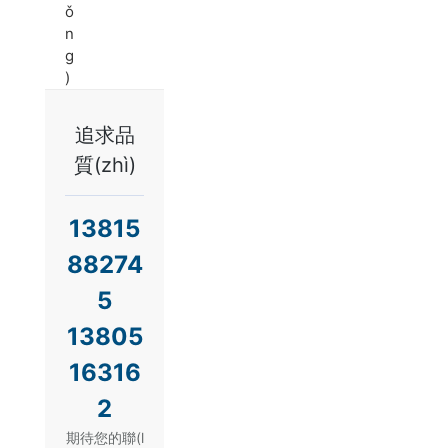
ǒ
n
g
)
追求品
質(zhì)
13815
88274
5
13805
16316
2
期待您的聯(l